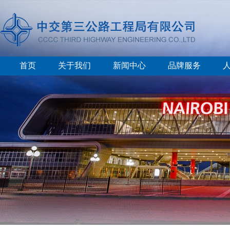
首页
关于我们
新闻中心
品牌服务