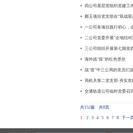
四公司基层党组织党建工
鄞玉项目党支部在“双战双
一公司各项目践行初心，企
二公司党委开展“企地结对
三公司组织开展第七期党
海外战“疫”的红色堡垒
战“疫”中三公局的党员们
局机关第二党支部-夯实
交通轨道公司临时党委召
共152篇 共8页
1
2
3
4
5
6
7
8
下一