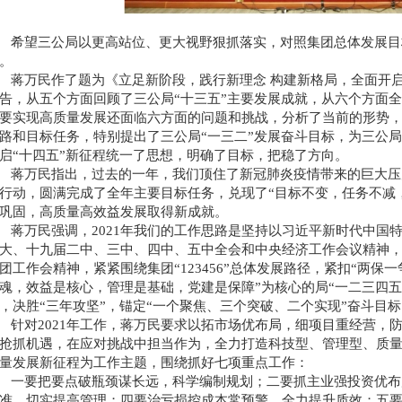
希望三公局以更高站位、更大视野狠抓落实，对照集团总体发展目
。
蒋万民作了题为《立足新阶段，践行新理念 构建新格局，全面开
告，从五个方面回顾了三公局“十三五”主要发展成就，从六个方面全
要实现高质量发展还面临六方面的问题和挑战，分析了当前的形势，明
路和目标任务，特别提出了三公局“一三二”发展奋斗目标，为三公
启“十四五”新征程统一了思想，明确了目标，把稳了方向。
蒋万民指出，过去的一年，我们顶住了新冠肺炎疫情带来的巨大压
行动，圆满完成了全年主要目标任务，兑现了“目标不变，任务不减
巩固，高质量高效益发展取得新成就。
蒋万民强调，2021年我们的工作思路是坚持以习近平新时代中国
大、十九届二中、三中、四中、五中全会和中央经济工作会议精神
团工作会精神，紧紧围绕集团“123456”总体发展路径，紧扣“两保
魂，效益是核心，管理是基础，党建是保障”为核心的局“一二三四
，决胜“三年攻坚”，锚定“一个聚焦、三个突破、二个实现”奋斗目标
针对2021年工作，蒋万民要求以拓市场优布局，细项目重经营，
抢抓机遇，在应对挑战中担当作为，全力打造科技型、管理型、质
量发展新征程为工作主题，围绕抓好七项重点工作：
一要
把要点破瓶颈谋长远，科学编制规划；
二要
抓主业强投资优布
准，切实提高管理；
四要
治亏损控成本常预警，全力提升质效；
五