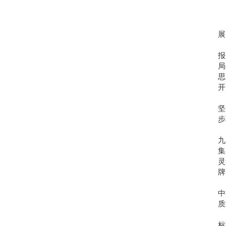
展
报
局
思
开
坚
步
九
集
灵
牌
中
质
标