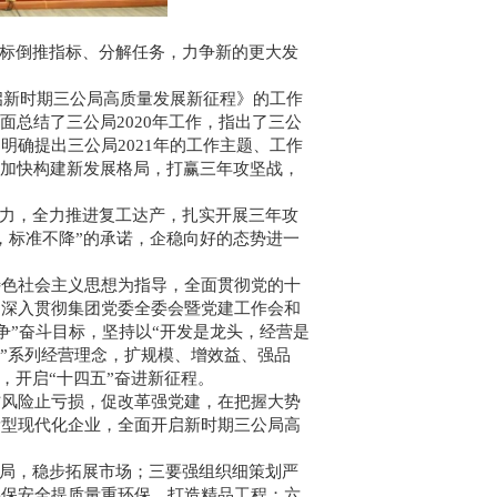
标倒推指标、分解任务，力争新的更大发
启新时期三公局高质量发展新征程》的工作
面总结了三公局2020年工作，指出了三公
确提出三公局2021年的工作主题、工作
局加快构建新发展格局，打赢三年攻坚战，
力，全力推进复工达产，扎实开展三年攻
，标准不降”的承诺，企稳向好的态势进一
特色社会主义思想为指导，全面贯彻党的十
，深入贯彻集团党委全委会暨党建工作会和
一争”奋斗目标，坚持以“开发是龙头，经营是
五”系列经营理念，扩规模、增效益、强品
，开启“十四五”奋进新征程。
防风险止亏损，促改革强党建，在把握大势
量型现代化企业，全面开启新时期三公局高
局，稳步拓展市场；
三要
强组织细策划严
要
保安全提质量重环保，打造精品工程；
六