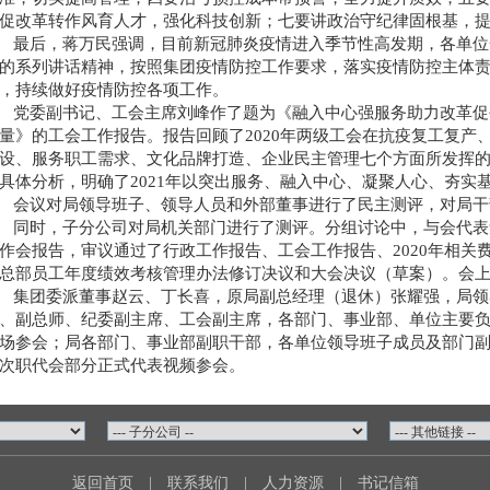
促改革转作风育人才，强化科技创新；
七要
讲政治守纪律固根基，
最后，蒋万民强调，目前新冠肺炎疫情进入季节性高发期，各单位
的系列讲话精神，按照集团疫情防控工作要求，落实疫情防控主体
，持续做好疫情防控各项工作。
党委副书记、工会主席刘峰作了题为《融入中心强服务助力改革促
量》的工会工作报告。报告回顾了2020年两级工会在抗疫复工复产
设、服务职工需求、文化品牌打造、企业民主管理七个方面所发挥
具体分析，明确了2021年以突出服务、融入中心、凝聚人心、夯实
会议对局领导班子、领导人员和外部董事进行了民主测评，对局干
同时，子分公司对局机关部门进行了测评。分组讨论中，与会代表
作会报告，审议通过了行政工作报告、工会工作报告、2020年相关
总部员工年度绩效考核管理办法修订决议和大会决议（草案）。会上还
集团委派董事赵云、丁长喜，原局副总经理（退休）张耀强，局领
、副总师、纪委副主席、工会副主席，各部门、事业部、单位主要
场参会；局各部门、事业部副职干部，各单位领导班子成员及部门
次职代会部分正式代表视频参会。
返回首页
|
联系我们
|
人力资源
|
书记信箱