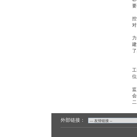
要
控
对
力
建
了
工
位
监
会
二
外部链接：